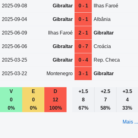
2025-09-08
Gibraltar
0 - 1
Ilhas Faroé
2025-09-04
Gibraltar
0 - 1
Albânia
2025-06-09
Ilhas Faroé
2 - 1
Gibraltar
2025-06-06
Gibraltar
0 - 7
Croácia
2025-03-25
Gibraltar
0 - 4
Rep. Checa
2025-03-22
Montenegro
3 - 1
Gibraltar
V
E
D
+1.5
+2.5
+3.5
0
0
12
8
7
4
0%
0%
100%
67%
58%
33%
Mais ...