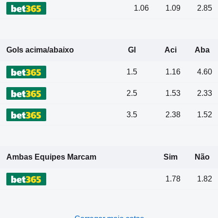
1.06
1.09
2.85
Gols acima/abaixo
Gl
Aci
Aba
1.5
1.16
4.60
2.5
1.53
2.33
3.5
2.38
1.52
Ambas Equipes Marcam
Sim
Não
1.78
1.82