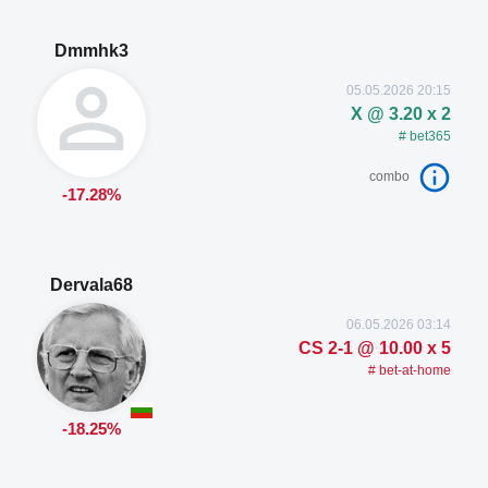
Dmmhk3
05.05.2026 20:15
X @ 3.20 x 2
# bet365
combo
-17.28%
Dervala68
06.05.2026 03:14
CS 2-1 @ 10.00 x 5
# bet-at-home
-18.25%