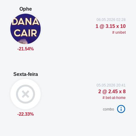
Ophe
06.05.2026 02:28
1 @ 3.15 x 10
# unibet
-21.54%
Sexta-feira
05.05.2026 20:41
2 @ 2.45 x 8
# bet-at-home
combo
-22.33%