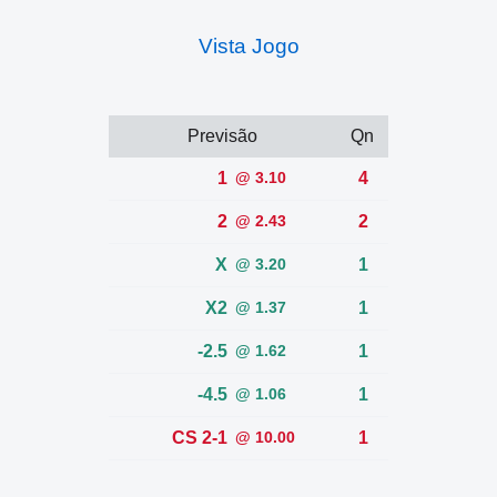
Vista Jogo
Previsão
Qn
1
@ 3.10
4
2
@ 2.43
2
X
@ 3.20
1
X2
@ 1.37
1
-2.5
@ 1.62
1
-4.5
@ 1.06
1
CS 2-1
@ 10.00
1